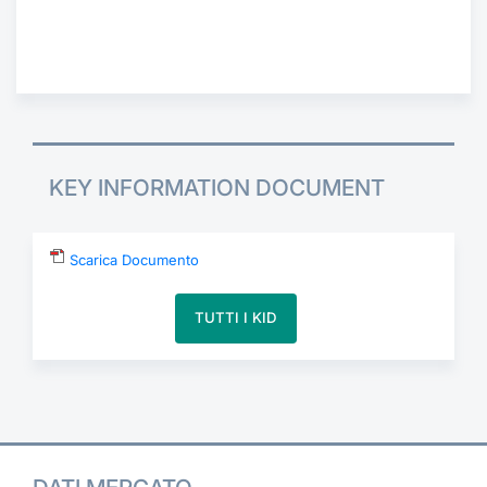
Formaz
Specifiche contrattuali
Statisti
Avvisi
Market Maker
KEY INFORMATION DOCUMENT
KID
Scarica Documento
TUTTI I KID