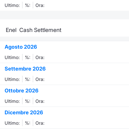
Formaz
Ultimo:
%:
Ora:
Specifiche contrattuali
Statisti
Avvisi
Enel Cash Settlement
Market Maker
Agosto 2026
KID
Ultimo:
%:
Ora:
Settembre 2026
Ultimo:
%:
Ora:
Ottobre 2026
Ultimo:
%:
Ora:
Dicembre 2026
Ultimo:
%:
Ora: