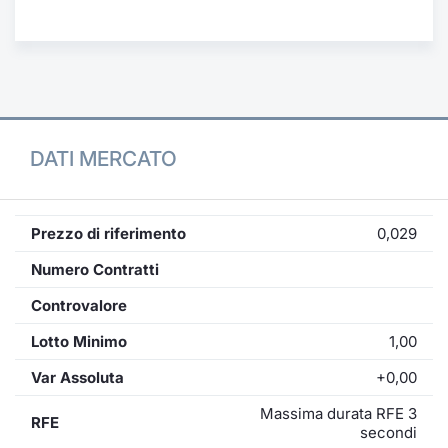
Formaz
Specific
Statisti
Avvisi
Market
DATI MERCATO
KID
Prezzo di riferimento
0,029
Numero Contratti
Controvalore
Lotto Minimo
1,00
Var Assoluta
+0,00
Massima durata RFE 3
RFE
secondi