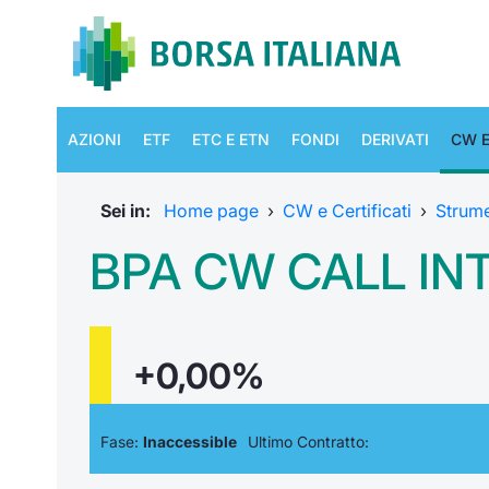
AZIONI
ETF
ETC E ETN
FONDI
DERIVATI
CW E
Sei in:
Home page
›
CW e Certificati
›
Strum
BPA CW CALL INT
+0,00%
Fase:
Inaccessible
Ultimo Contratto: