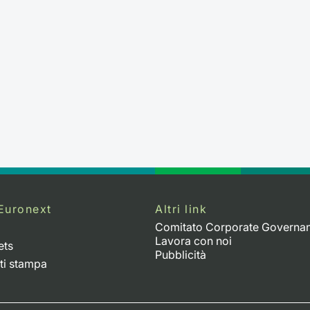
Euronext
Altri link
Comitato Corporate Governa
Lavora con noi
ets
Pubblicità
ti stampa