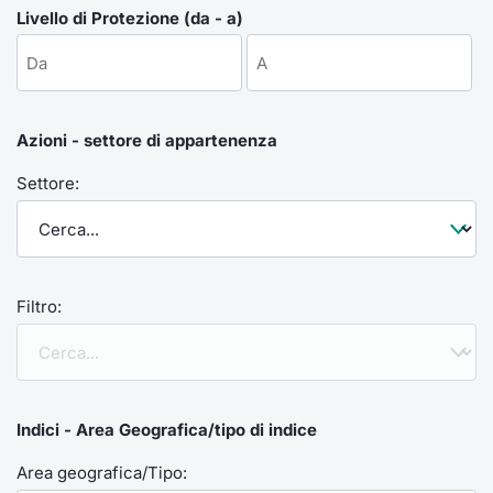
Formaz
Livello di Protezione (da - a)
Specific
Statisti
Avvisi
Azioni - settore di appartenenza
Market
Settore:
KID
Filtro:
Indici - Area Geografica/tipo di indice
Area geografica/Tipo: