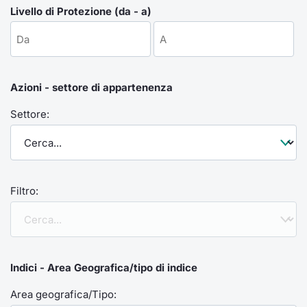
Formaz
Livello di Protezione (da - a)
Specific
Statisti
Avvisi
Azioni - settore di appartenenza
Market
Settore:
KID
Filtro:
Indici - Area Geografica/tipo di indice
Area geografica/Tipo: