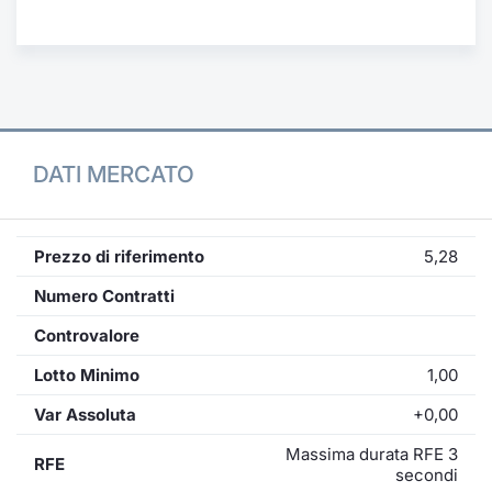
Formaz
Specific
Statisti
Avvisi
Market
DATI MERCATO
KID
Prezzo di riferimento
5,28
Numero Contratti
Controvalore
Lotto Minimo
1,00
Var Assoluta
+0,00
Massima durata RFE 3
RFE
secondi