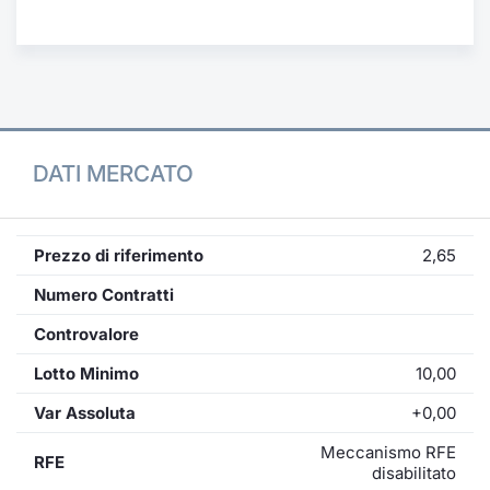
Formaz
Specific
Statisti
Avvisi
Market
DATI MERCATO
KID
Prezzo di riferimento
2,65
Numero Contratti
Controvalore
Lotto Minimo
10,00
Var Assoluta
+0,00
Meccanismo RFE
RFE
disabilitato