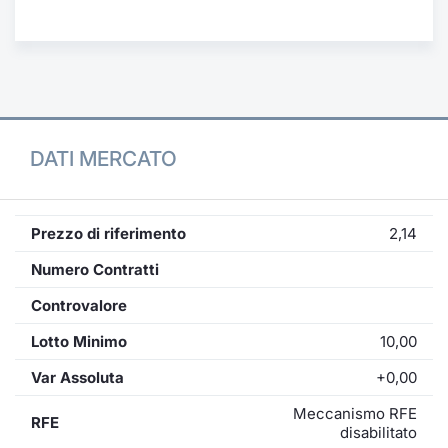
Formaz
Specific
Statisti
Avvisi
Market
DATI MERCATO
KID
Prezzo di riferimento
2,14
Numero Contratti
Controvalore
Lotto Minimo
10,00
Var Assoluta
+0,00
Meccanismo RFE
RFE
disabilitato