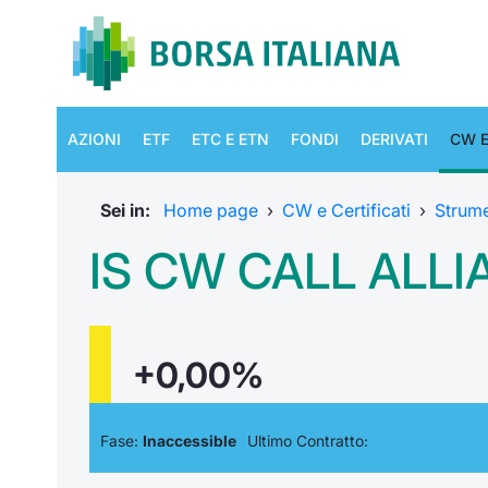
AZIONI
ETF
ETC E ETN
FONDI
DERIVATI
CW E
Sei in:
Home page
›
CW e Certificati
›
Strum
IS CW CALL ALLI
+0,00%
Fase:
Inaccessible
Ultimo Contratto: