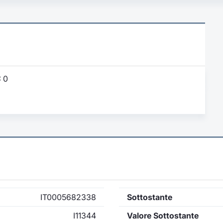
:
0
IT0005682338
Sottostante
I11344
Valore Sottostante