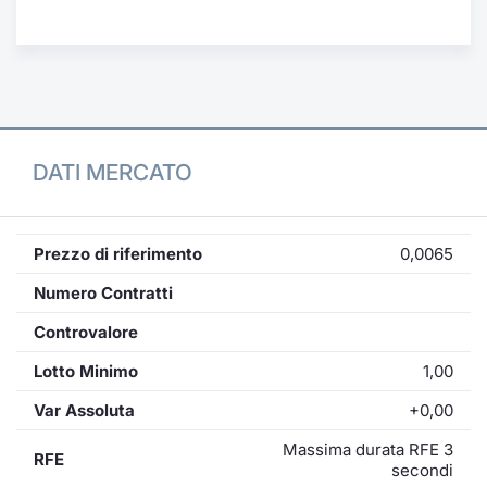
Formaz
Specific
Statisti
Avvisi
Market
DATI MERCATO
KID
Prezzo di riferimento
0,0065
Numero Contratti
Controvalore
Lotto Minimo
1,00
Var Assoluta
+0,00
Massima durata RFE 3
RFE
secondi