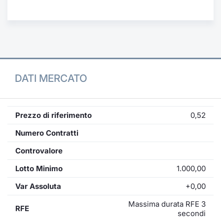
Formaz
Specific
Statisti
Avvisi
Market
DATI MERCATO
KID
Prezzo di riferimento
0,52
Numero Contratti
Controvalore
Lotto Minimo
1.000,00
Var Assoluta
+0,00
Massima durata RFE 3
RFE
secondi