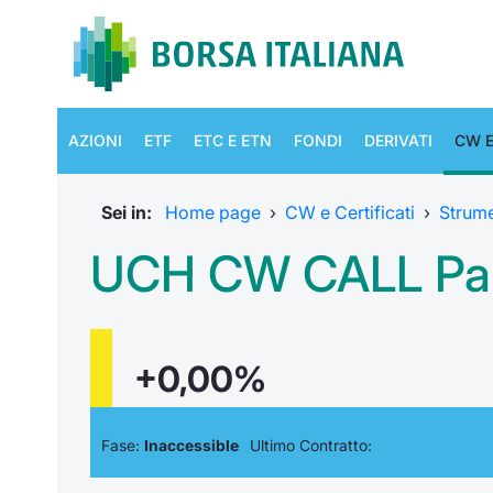
AZIONI
ETF
ETC E ETN
FONDI
DERIVATI
CW E
Sei in:
Home page
›
CW e Certificati
›
Strum
UCH CW CALL Pala
+0,00%
Fase:
Inaccessible
Ultimo Contratto: