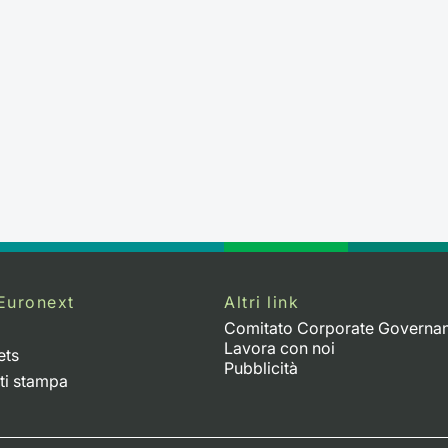
Euronext
Altri link
Comitato Corporate Governa
Lavora con noi
ets
Pubblicità
ti stampa