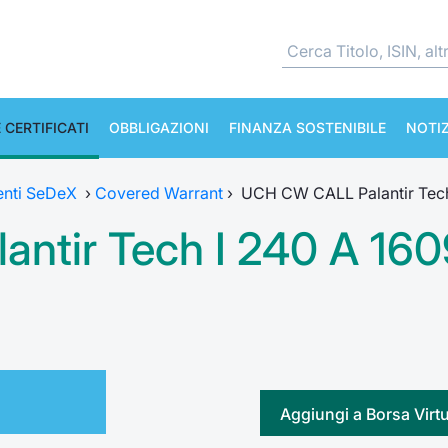
 CERTIFICATI
OBBLIGAZIONI
FINANZA SOSTENIBILE
NOTIZ
enti SeDeX
›
Covered Warrant
›
UCH CW CALL Palantir Tech
ntir Tech I 240 A 16
Aggiungi a Borsa Virt