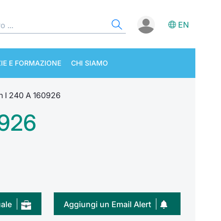
EN
IE E FORMAZIONE
CHI SIAMO
 I 240 A 160926
0926
uale
Aggiungi un Email Alert