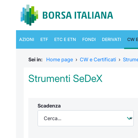
AZIONI
ETF
ETC E ETN
FONDI
DERIVATI
CW E
Sei in:
Home page
›
CW e Certificati
›
Strum
Strumenti SeDeX
Scadenza