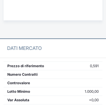
Formaz
Specific
Statisti
Avvisi
Market
KID
DATI MERCATO
Prezzo di riferimento
0,591
Numero Contratti
Controvalore
Lotto Minimo
1.000,00
Var Assoluta
+0,00