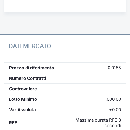
Formaz
Specific
Statisti
Avvisi
Market
DATI MERCATO
KID
Prezzo di riferimento
0,0155
Numero Contratti
Controvalore
Lotto Minimo
1.000,00
Var Assoluta
+0,00
Massima durata RFE 3
RFE
secondi