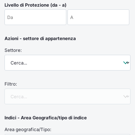
Formaz
Livello di Protezione (da - a)
Specific
Statisti
Avvisi
Azioni - settore di appartenenza
Market
Settore:
KID
Filtro:
Indici - Area Geografica/tipo di indice
Area geografica/Tipo: