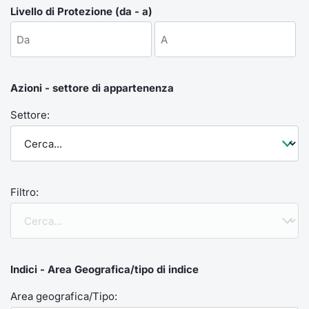
Formaz
Livello di Protezione (da - a)
Specific
Statisti
Avvisi
Azioni - settore di appartenenza
Market
Settore:
KID
Filtro:
Indici - Area Geografica/tipo di indice
Area geografica/Tipo: