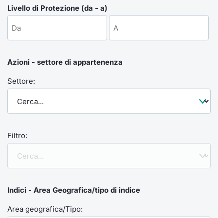
Formaz
Livello di Protezione (da - a)
Specific
Statisti
Avvisi
Azioni - settore di appartenenza
Market
Settore:
KID
Filtro:
Indici - Area Geografica/tipo di indice
Area geografica/Tipo: