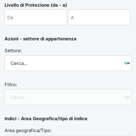
Formaz
Livello di Protezione (da - a)
Specific
Statisti
Avvisi
Azioni - settore di appartenenza
Market
Settore:
KID
Filtro:
Indici - Area Geografica/tipo di indice
Area geografica/Tipo: