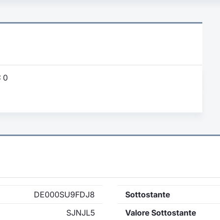
:
0
DE000SU9FDJ8
Sottostante
SJNJL5
Valore Sottostante