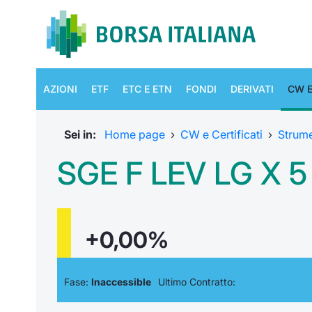
AZIONI
ETF
ETC E ETN
FONDI
DERIVATI
CW E
Sei in:
Home page
›
CW e Certificati
›
Strum
SGE F LEV LG X
+0,00%
Fase:
Inaccessible
Ultimo Contratto: