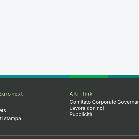
Euronext
Altri link
Comitato Corporate Governa
Lavora con noi
ets
Pubblicità
ti stampa