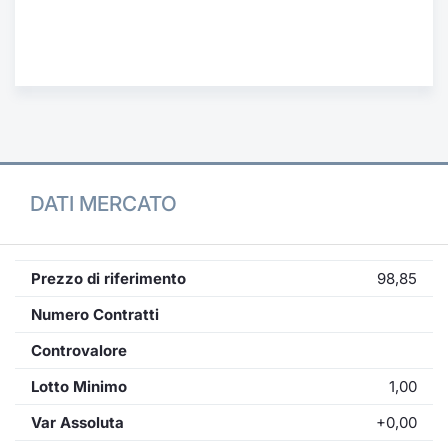
Formaz
Specific
Statisti
Avvisi
Market
KID
DATI MERCATO
Prezzo di riferimento
98,85
Numero Contratti
Controvalore
Lotto Minimo
1,00
Var Assoluta
+0,00