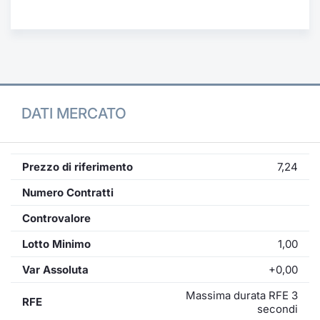
Formaz
Specific
Statisti
Avvisi
Market
DATI MERCATO
KID
Prezzo di riferimento
7,24
Numero Contratti
Controvalore
Lotto Minimo
1,00
Var Assoluta
+0,00
Massima durata RFE 3
RFE
secondi