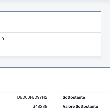
:
0
DE000FE09YH2
Sottostante
S48288
Valore Sottostante