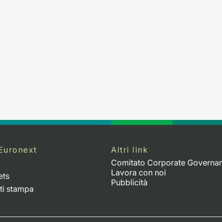
Euronext
Altri link
Comitato Corporate Governa
Lavora con noi
ets
Pubblicità
ti stampa