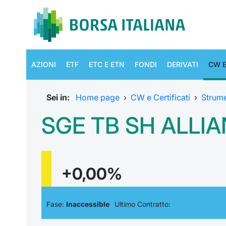
AZIONI
ETF
ETC E ETN
FONDI
DERIVATI
CW E
Sei in:
Home page
›
CW e Certificati
›
Strum
SGE TB SH ALLIAN
+0,00%
Fase:
Inaccessible
Ultimo Contratto: