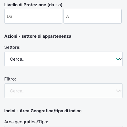
Formaz
Livello di Protezione (da - a)
Specific
Statisti
Avvisi
Azioni - settore di appartenenza
Market
Settore:
KID
Filtro:
Indici - Area Geografica/tipo di indice
Area geografica/Tipo: