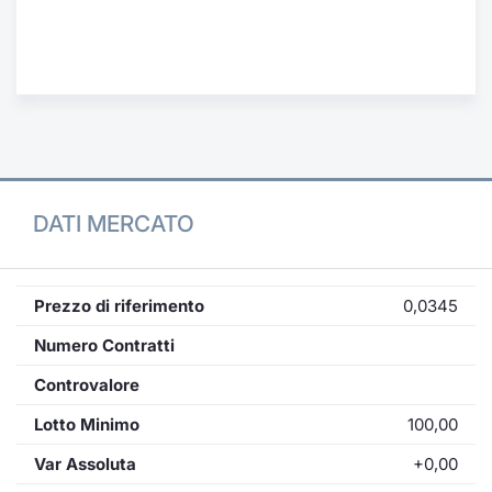
Formaz
Specific
Statisti
Avvisi
Market
KID
DATI MERCATO
Prezzo di riferimento
0,0345
Numero Contratti
Controvalore
Lotto Minimo
100,00
Var Assoluta
+0,00