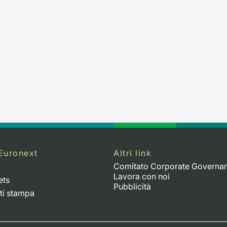
Euronext
Altri link
Comitato Corporate Governa
Lavora con noi
ets
Pubblicità
ti stampa