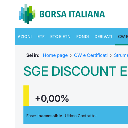
AZIONI
ETF
ETC E ETN
FONDI
DERIVATI
CW E
Sei in:
Home page
›
CW e Certificati
›
Strum
SGE DISCOUNT E
+0,00%
Fase:
Inaccessible
Ultimo Contratto: