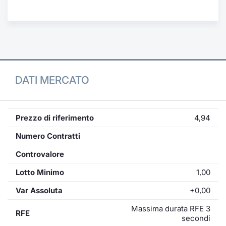
Formaz
Specific
Statisti
Avvisi
Market
DATI MERCATO
KID
Prezzo di riferimento
4,94
Numero Contratti
Controvalore
Lotto Minimo
1,00
Var Assoluta
+0,00
Massima durata RFE 3
RFE
secondi