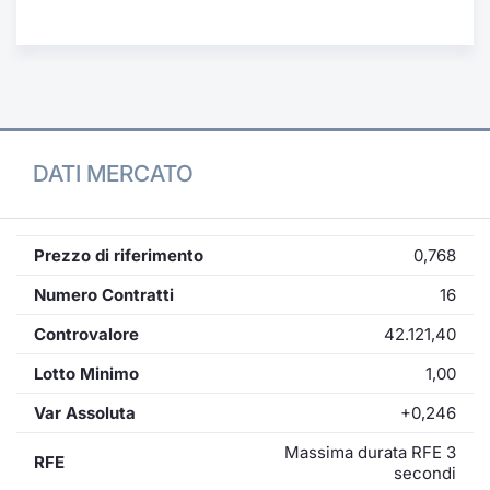
Formaz
Specific
Statisti
Avvisi
Market
DATI MERCATO
KID
Prezzo di riferimento
0,768
Numero Contratti
16
Controvalore
42.121,40
Lotto Minimo
1,00
Var Assoluta
+0,246
Massima durata RFE 3
RFE
secondi