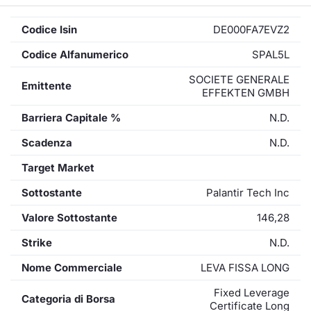
Codice Isin
DE000FA7EVZ2
Codice Alfanumerico
SPAL5L
SOCIETE GENERALE
Emittente
EFFEKTEN GMBH
Barriera Capitale %
N.D.
Scadenza
N.D.
Target Market
Sottostante
Palantir Tech Inc
Valore Sottostante
146,28
Strike
N.D.
Nome Commerciale
LEVA FISSA LONG
Fixed Leverage
Categoria di Borsa
Certificate Long