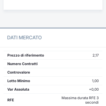
Formaz
Specific
Statisti
Avvisi
Market
DATI MERCATO
KID
Prezzo di riferimento
2,17
Numero Contratti
Controvalore
Lotto Minimo
1,00
Var Assoluta
+0,00
Massima durata RFE 3
RFE
secondi