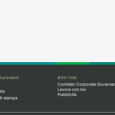
Euronext
Altri link
Comitato Corporate Governa
Lavora con noi
ets
Pubblicità
ti stampa