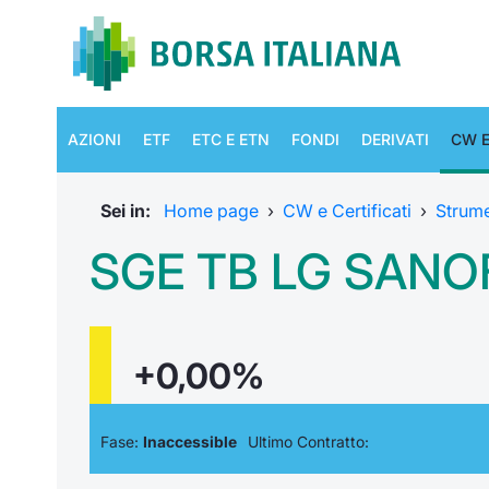
AZIONI
ETF
ETC E ETN
FONDI
DERIVATI
CW E
Sei in:
Home page
›
CW e Certificati
›
Strum
SGE TB LG SANOF
+0,00%
Fase:
Inaccessible
Ultimo Contratto: