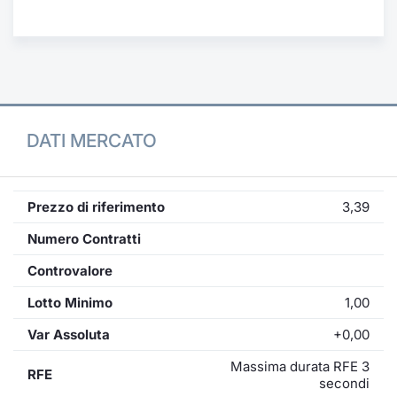
Formaz
Specific
Statisti
Avvisi
Market
DATI MERCATO
KID
Prezzo di riferimento
3,39
Numero Contratti
Controvalore
Lotto Minimo
1,00
Var Assoluta
+0,00
Massima durata RFE 3
RFE
secondi