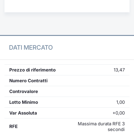
Formaz
Specific
Statisti
Avvisi
Market
DATI MERCATO
KID
Prezzo di riferimento
13,47
Numero Contratti
Controvalore
Lotto Minimo
1,00
Var Assoluta
+0,00
Massima durata RFE 3
RFE
secondi