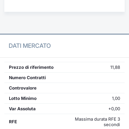
Formaz
Specific
Statisti
Avvisi
Market
DATI MERCATO
KID
Prezzo di riferimento
11,88
Numero Contratti
Controvalore
Lotto Minimo
1,00
Var Assoluta
+0,00
Massima durata RFE 3
RFE
secondi