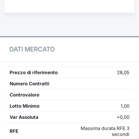
Formaz
Specific
Statisti
Avvisi
Market
DATI MERCATO
KID
Prezzo di riferimento
28,05
Numero Contratti
Controvalore
Lotto Minimo
1,00
Var Assoluta
+0,00
Massima durata RFE 3
RFE
secondi