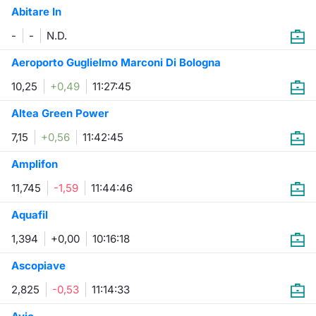
Abitare In
Settoriali: industry e super-sector
Documenti
Notizie e Formazione
Per emit
Docume
Dividen
Emittent
KID/PRI
Notizie
Servizi 
-
-
N.D.
Listed Brands
Chi siamo
Docume
Formazi
BTP Min
Formaz
Listing
Statisti
Dati di
Aeroporto Guglielmo Marconi Di Bologna
Milan
10,25
+0,49
11:27:45
Calendario Conferenze
Formazi
BONO Mi
Material
Analisi 
Segmen
Altea Green Power
IPO e Matricole
OAT Min
Intermed
Mercato
7,15
+0,56
11:42:45
Cambi
BUND Mi
Mifid 2
Amplifon
BTP
11,745
-1,59
11:44:46
MiFID 2
BTP Min
Regolam
Market M
Aquafil
Speciali
Opzioni
Academ
1,394
+0,00
10:16:18
RFQ
Ascopiave
Opzioni 
Spread 
2,825
-0,53
11:14:33
Indicato