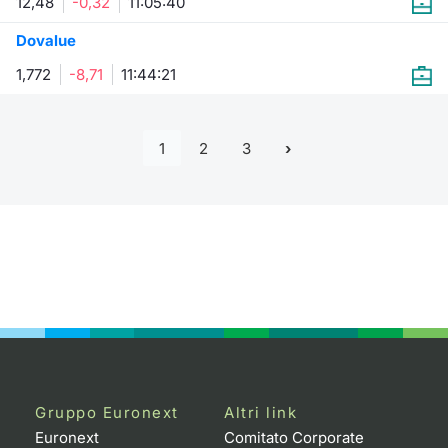
12,48
-0,32
11:05:40
Dovalue
1,772
-8,71
11:44:21
1
2
3
Gruppo Euronext
Altri link
Euronext
Comitato Corporate