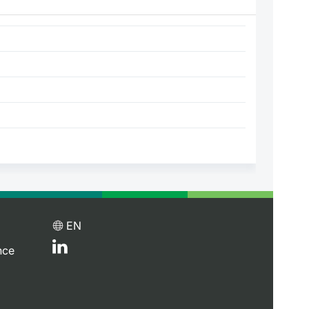
EN
nce