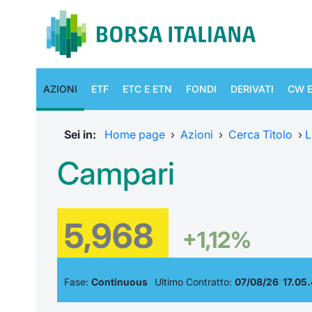
AZIONI
ETF
ETC E ETN
FONDI
DERIVATI
CW E
Sei in:
Home page
›
Azioni
›
Cerca Titolo
›
L
Campari
5,968
+1,12%
Fase:
Continuous
Ultimo Contratto:
07/08/26 17.05