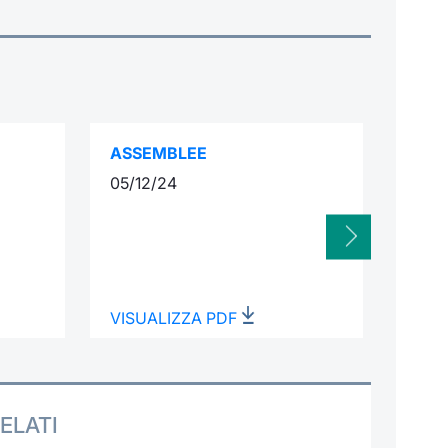
ASSEMBLEE
INTE
05/12/24
17/0
VISUALIZZA PDF
VISU
ELATI