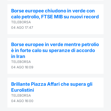
Formaz
Specific
Borse europee chiudono in verde con
Statisti
calo petrolio, FTSE MIB su nuovi record
Avvisi
TELEBORSA
04 AGO 17:47
Market
Borse europee in verde mentre petrolio
KID
è in forte calo su speranze di accordo
in Iran
TELEBORSA
04 AGO 16:09
Brillante Piazza Affari che supera gli
Eurolistini
TELEBORSA
04 AGO 16:00