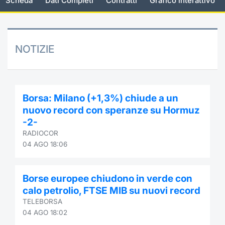
Scheda
Dati Completi
Contratti
Grafico interattivo
Documenti
Notizie e Formazione
Settoria
Per emit
Docume
Dividen
Emittent
KID/PRI
Notizie
Servizi 
Listed Brands
Chi siamo
Docume
Formazi
BTP Min
Formaz
Listing
Statisti
Dati di
NOTIZIE
Milan
Calendario Conferenze
Formazi
BONO Mi
Material
Analisi 
Segmen
IPO e Matricole
OAT Min
Intermed
Mercato
Borsa: Milano (+1,3%) chiude a un
nuovo record con speranze su Hormuz
Cambi
BUND Mi
Mifid 2
-2-
BTP
RADIOCOR
MiFID 2
BTP Min
Regolam
04 AGO 18:06
Market M
Speciali
Opzioni
Academ
Borse europee chiudono in verde con
RFQ
calo petrolio, FTSE MIB su nuovi record
Opzioni 
TELEBORSA
Spread 
04 AGO 18:02
Indicato