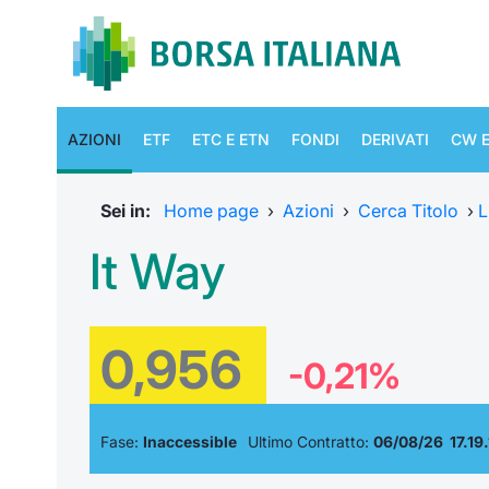
AZIONI
ETF
ETC E ETN
FONDI
DERIVATI
CW E
Sei in:
Home page
›
Azioni
›
Cerca Titolo
›
L
It Way
0,956
-0,21%
Fase:
Inaccessible
Ultimo Contratto:
06/08/26 17.19.