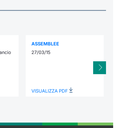
ASSEMBLEE
INTE
ancio
27/03/15
16/0
VISUALIZZA PDF
VISU