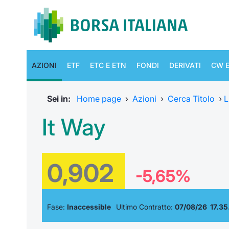
AZIONI
ETF
ETC E ETN
FONDI
DERIVATI
CW E
Sei in:
Home page
›
Azioni
›
Cerca Titolo
›
L
It Way
0,902
-5,65%
Fase:
Inaccessible
Ultimo Contratto:
07/08/26 17.35