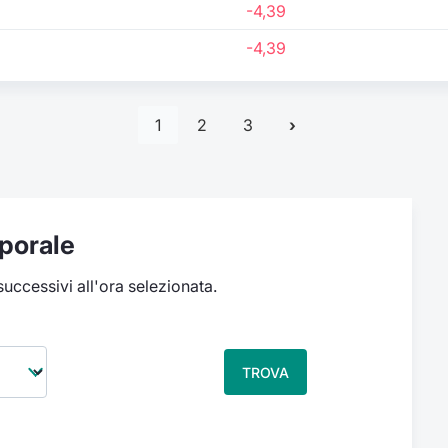
-4,39
-4,39
1
2
3
porale
 successivi all'ora selezionata.
TROVA