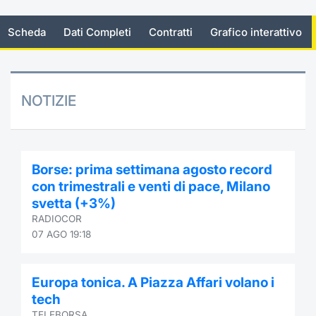
Documenti
Notizie e Formazione
Settoria
Per emit
Docume
Dividen
Emittent
KID/PRI
Notizie
Servizi 
Scheda
Dati Completi
Contratti
Grafico interattivo
Listed Brands
Chi siamo
Docume
Formazi
BTP Min
Formaz
Listing
Statisti
Dati di
Milan
Calendario Conferenze
Formazi
BONO Mi
Material
Analisi 
NOTIZIE
Segmen
IPO e Matricole
OAT Min
Intermed
Mercato
Cambi
BUND Mi
Mifid 2
Borse: prima settimana agosto record
BTP
con trimestrali e venti di pace, Milano
MiFID 2
BTP Min
Regolam
svetta (+3%)
Market M
RADIOCOR
Speciali
Opzioni
Academ
07 AGO 19:18
RFQ
Opzioni 
Europa tonica. A Piazza Affari volano i
Spread 
tech
Indicato
TELEBORSA