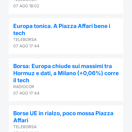
Formaz
07 AGO 18:02
Specific
Statisti
Avvisi
Europa tonica. A Piazza Affari bene i
tech
Market
TELEBORSA
07 AGO 17:44
KID
Borsa: Europa chiude sui massimi tra
Hormuz e dati, a Milano (+0,06%) corre
il tech
RADIOCOR
07 AGO 17:44
Borse UE in rialzo, poco mossa Piazza
Affari
TELEBORSA