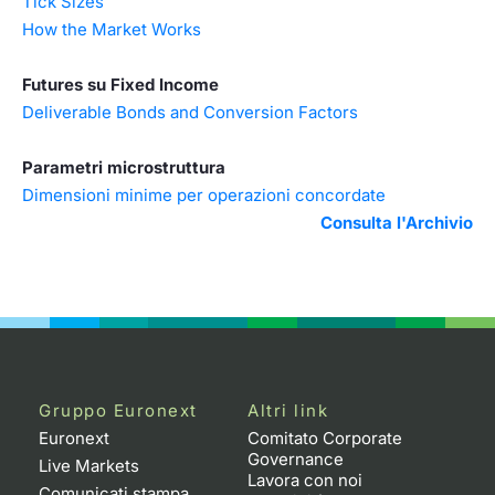
Tick Sizes
How the Market Works
Futures su Fixed Income
Deliverable Bonds and Conversion Factors
Parametri microstruttura
Dimensioni minime per operazioni concordate
Consulta l'Archivio
Gruppo Euronext
Altri link
Euronext
Comitato Corporate
Governance
Live Markets
Lavora con noi
Comunicati stampa