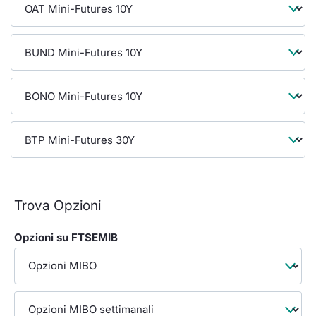
Formaz
Specifiche contrattuali
Statisti
Avvisi
Market Maker
KID
Trova Opzioni
Opzioni su FTSEMIB