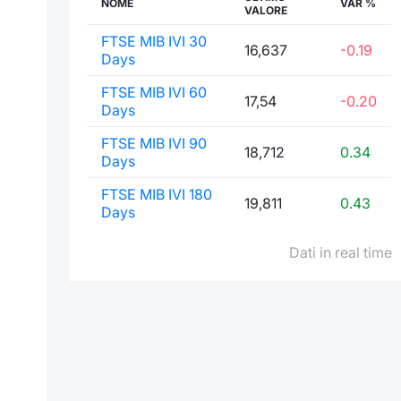
NOME
VAR %
VALORE
FTSE MIB IVI 30
16,637
-0.19
Days
FTSE MIB IVI 60
17,54
-0.20
Days
FTSE MIB IVI 90
18,712
0.34
Days
FTSE MIB IVI 180
19,811
0.43
Days
Dati in real time