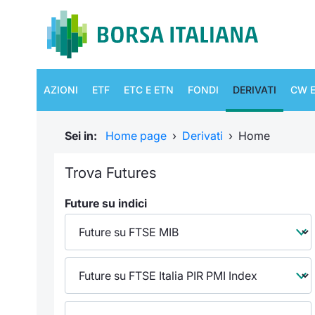
AZIONI
ETF
ETC E ETN
FONDI
DERIVATI
CW E
Sei in:
Home page
›
Derivati
›
Home
Trova Futures
Future su indici