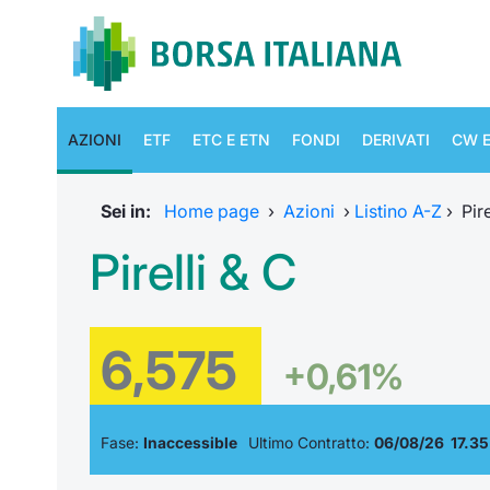
AZIONI
ETF
ETC E ETN
FONDI
DERIVATI
CW E
Sei in:
Home page
›
Azioni
›
Listino A-Z
›
Pire
Pirelli & C
6,575
+0,61%
Fase:
Inaccessible
Ultimo Contratto:
06/08/26 17.35