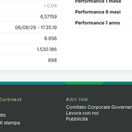
Performance 1 mese
+0,04
Performance 6 mesi
6,57159
Performance 1 anno
06/08/26 - 17.35.19
8.956
1.530.186
898
Euronext
Altri link
Comitato Corporate Governa
Lavora con noi
ets
Pubblicità
ti stampa