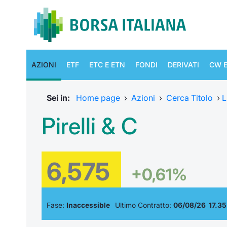
AZIONI
ETF
ETC E ETN
FONDI
DERIVATI
CW E
Sei in:
Home page
›
Azioni
›
Cerca Titolo
›
L
Pirelli & C
6,575
+0,61%
Fase:
Inaccessible
Ultimo Contratto:
06/08/26 17.35