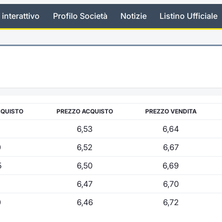
 interattivo
Profilo Società
Notizie
Listino Ufficiale
CQUISTO
PREZZO ACQUISTO
PREZZO VENDITA
6,53
6,64
0
6,52
6,67
5
6,50
6,69
6,47
6,70
0
6,46
6,72