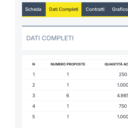
Scheda
Dati Completi
Contratti
Grafico
DATI COMPLETI
N
NUMERO PROPOSTE
QUANTITÀ A
1
1
250
2
1
1.00
3
6
4.98
4
1
750
5
1
1.00