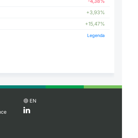
-4,38%
+3,93%
+15,47%
Legenda
EN
nce