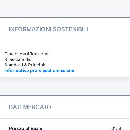
Formazione
Specific
Statistiche del Mercato
Avvisi
INFORMAZIONI SOSTENIBILI
Market
KID
Tipo di certificazione:
Rilasciata da:
Standard & Principi:
Informativa pre & post emissione
DATI MERCATO
Prezzo ufficiale
101,16