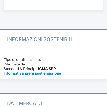
Formazione
Specific
Statistiche del Mercato
Avvisi
Market
INFORMAZIONI SOSTENIBILI
KID
Tipo di certificazione:
Rilasciata da:
Standard & Principi:
ICMA SBP
Informativa pre & post emissione
DATI MERCATO