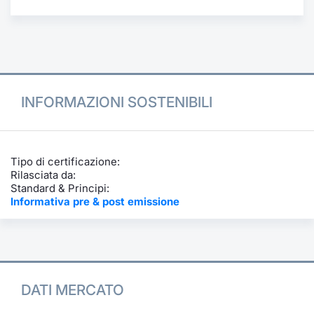
Formazione
Specific
Statistiche del Mercato
Avvisi
Market
INFORMAZIONI SOSTENIBILI
KID
Tipo di certificazione:
Rilasciata da:
Standard & Principi:
Informativa pre & post emissione
DATI MERCATO