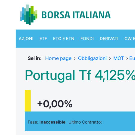
AZIONI
ETF
ETC E ETN
FONDI
DERIVATI
CW E
Sei in:
Home page
›
Obbligazioni
›
MOT
›
Eu
Portugal Tf 4,125
+0,00%
Fase:
Inaccessible
Ultimo Contratto: