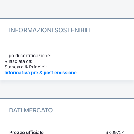
Formazione
Specific
Statistiche del Mercato
Avvisi
INFORMAZIONI SOSTENIBILI
Market
KID
Tipo di certificazione:
Rilasciata da:
Standard & Principi:
Informativa pre & post emissione
DATI MERCATO
Prezzo ufficiale
97,09724